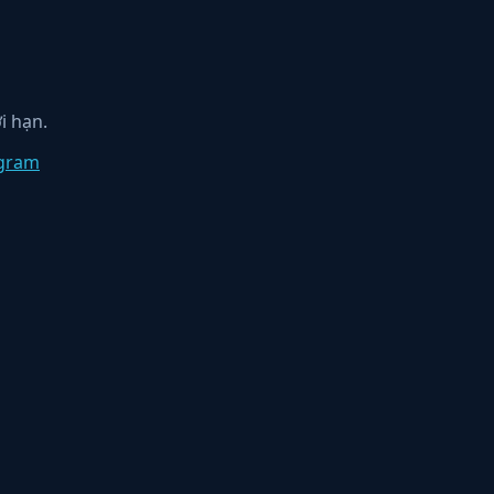
i hạn.
egram