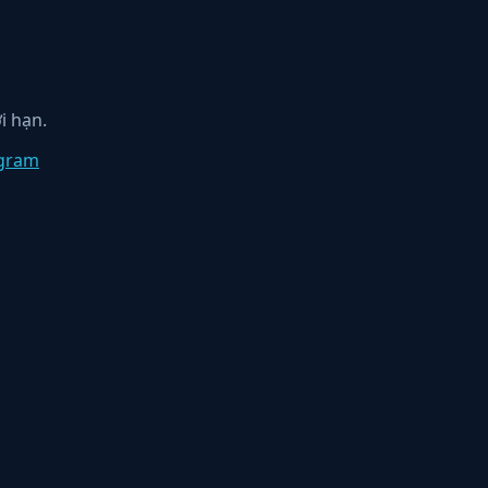
i hạn.
egram