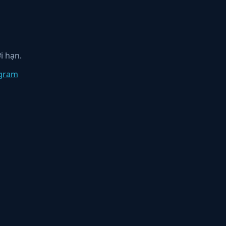
i hạn.
egram