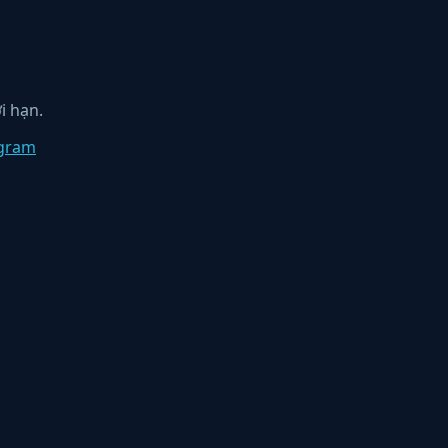
i hạn.
egram